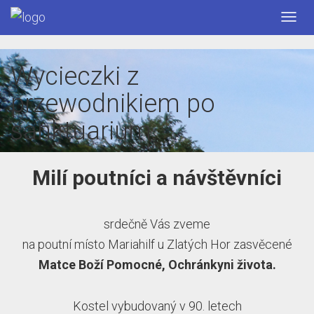
Skip
Przeł
to
nawig
content
Wycieczki z
przewodnikiem po
sanktuarium
Milí poutníci a návštěvníci
srdečně Vás zveme
na poutní místo Mariahilf u Zlatých Hor zasvěcené
Matce Boží Pomocné, Ochránkyni života.
Kostel vybudovaný v 90. letech