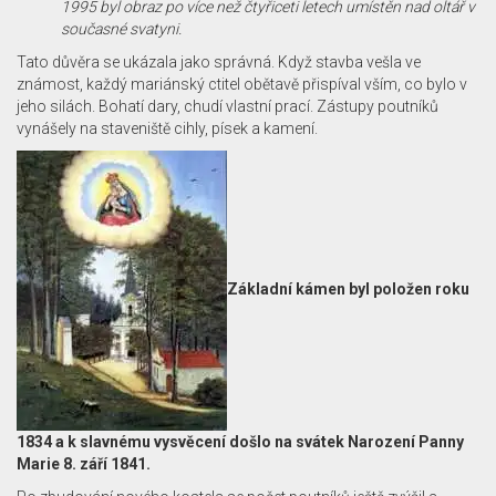
1995 byl obraz po více než čtyřiceti letech umístěn nad oltář v
současné svatyni.
Tato důvěra se ukázala jako správná. Když stavba vešla ve
známost, každý mariánský ctitel obětavě přispíval vším, co bylo v
jeho silách. Bohatí dary, chudí vlastní prací. Zástupy poutníků
vynášely na staveniště cihly, písek a kamení.
Základní kámen byl položen roku
1834 a k slavnému vysvěcení došlo na svátek Narozen
í Panny
Marie 8. září 1841.