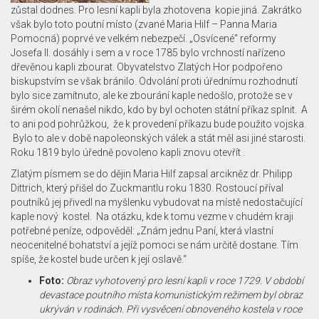
zůstal dodnes. Pro lesní kapli byla zhotovena kopie jiná. Zakrátko
však bylo toto poutní místo (zvané Maria Hilf – Panna Maria
Pomocná) poprvé ve velkém nebezpečí. „Osvícené“ reformy
Josefa II. dosáhly i sem a v roce 1785 bylo vrchností nařízeno
dřevěnou kapli zbourat. Obyvatelstvo Zlatých Hor podpořeno
biskupstvím se však bránilo. Odvolání proti úřednímu rozhodnutí
bylo sice zamítnuto, ale ke zbourání kaple nedošlo, protože se v
širém okolí nenašel nikdo, kdo by byl ochoten státní příkaz splnit. A
to ani pod pohrůžkou, že k provedení příkazu bude použito vojska.
Bylo to ale v době napoleonských válek a stát měl asi jiné starosti.
Roku 1819 bylo úředně povoleno kapli znovu otevřít .
Zlatým písmem se do dějin Maria Hilf zapsal arcikněz dr. Philipp
Dittrich, který přišel do Zuckmantlu roku 1830. Rostoucí příval
poutníků jej přivedl na myšlenku vybudovat na místě nedostačující
kaple nový kostel. Na otázku, kde k tomu vezme v chudém kraji
potřebné peníze, odpověděl: „Znám jednu Paní, která vlastní
neocenitelné bohatství a jejíž pomoci se nám určitě dostane. Tím
spíše, že kostel bude určen k její oslavě.“
Foto:
Obraz vyhotovený pro lesní kapli v roce 1729. V období
devastace poutního místa komunistickým režimem byl obraz
ukrýván v rodinách. Při vysvěcení obnoveného kostela v roce