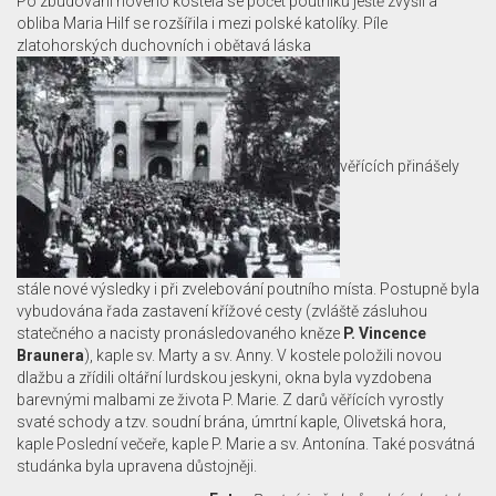
Po zbudování nového kostela se počet poutníků ještě zvýšil a
obliba Maria Hilf se rozšířila i mezi polské katolíky. Píle
zlatohorských duchovních i obětavá láska
věřících přinášely
stále nové výsledky i při zvelebování poutního místa. Postupně byla
vybudována řada zastavení křížové cesty (zvláště zásluhou
statečného a nacisty pronásledovaného kněze
P. Vincence
Braunera
), kaple sv. Marty a sv. Anny. V kostele položili novou
dlažbu a zřídili oltářní lurdskou jeskyni, okna byla vyzdobena
barevnými malbami ze života P. Marie. Z darů věřících vyrostly
svaté schody a tzv. soudní brána, úmrtní kaple, Olivetská hora,
kaple Poslední večeře, kaple P. Marie a sv. Antonína. Také posvátná
studánka byla upravena důstojněji.