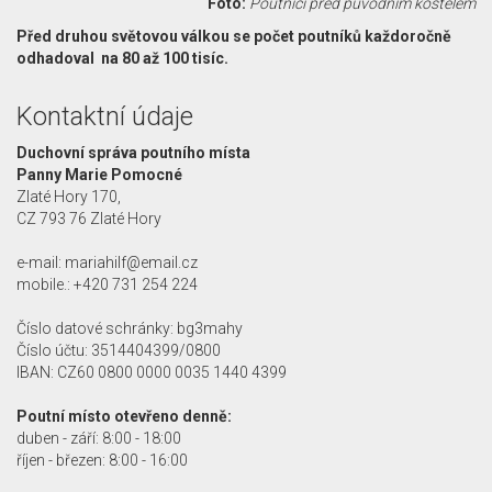
Foto:
Poutníci před původním kostelem
Před druhou světovou válkou se počet poutníků každoročně
odhadoval na 80 až 100 tisíc.
Kontaktní údaje
Duchovní správa poutního místa
Panny Marie Pomocné
Zlaté Hory 170,
CZ 793 76 Zlaté Hory
e-mail: mariahilf@email.cz
mobile.: +420 731 254 224
Číslo datové schránky: bg3mahy
Číslo účtu: 3514404399/0800
IBAN: CZ60 0800 0000 0035 1440 4399
Poutní místo otevřeno denně:
duben - září: 8:00 - 18:00
říjen - březen: 8:00 - 16:00