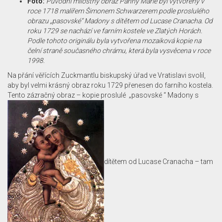
Foto:
Původní milostný obraz Panny Marie byl vytvořený v
roce 1718 malířem Šimonem Schwarzerem podle proslulého
obrazu „pasovské“ Madony s dítětem od Lucase Cranacha. Od
roku 1729 se nachází ve farním kostele ve Zlatých Horách.
Podle tohoto originálu byla vytvořena mozaiková kopie na
čelní straně současného chrámu, která byla vysvěcena v roce
1998.
Na přání věřících Zuckmantlu biskupský úřad ve Vratislavi svolil,
aby byl velmi krásný obraz roku 1729 přenesen do farního kostela.
Tento zázračný obraz – kopie proslulé „pasovské “ Madony s
dítětem od Lucase Cranacha – tam