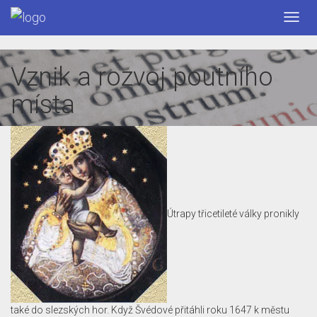
Skip
Toggl
to
navig
content
Vznik a rozvoj poutního
místa
Útrapy třicetileté války pronikly
také do slezských hor. Když Švédové přitáhli roku 1647 k městu