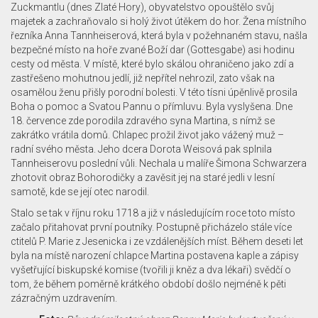
Zuckmantlu (dnes Zlaté Hory), obyvatelstvo opouštělo svůj
majetek a zachraňovalo si holý život útěkem do hor. Žena místního
řezníka Anna Tannheiserová, která byla v požehnaném stavu, našla
bezpečné místo na hoře zvané Boží dar (Gottesgabe) asi hodinu
cesty od města. V místě, které bylo skálou ohraničeno jako zdí a
zastřešeno mohutnou jedlí, již nepřítel nehrozil, zato však na
osamělou ženu přišly porodní bolesti. V této tísni úpěnlivě prosila
Boha o pomoc a Svatou Pannu o přímluvu. Byla vyslyšena. Dne
18. července zde porodila zdravého syna Martina, s nímž se
zakrátko vrátila domů. Chlapec prožil život jako vážený muž –
radní svého města. Jeho dcera Dorota Weisová pak splnila
Tannheiserovu poslední vůli. Nechala u malíře Šimona Schwarzera
zhotovit obraz Bohorodičky a zavěsit jej na staré jedli v lesní
samotě, kde se její otec narodil.
Stalo se tak v říjnu roku 1718 a již v následujícím roce toto místo
začalo přitahovat první poutníky. Postupně přicházelo stále více
ctitelů P. Marie z Jesenicka i ze vzdálenějších míst. Během deseti let
byla na místě narození chlapce Martina postavena kaple a zápisy
vyšetřující biskupské komise (tvořili ji kněz a dva lékaři) svědčí o
tom, že během poměrně krátkého období došlo nejméně k pěti
zázračným uzdravením.